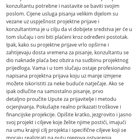
konzultantu potrebne i nastavite se baviti svojim
poslom. Cijene usluga pisanja velikim dijelom su
vezane uz uspješnost projektne prijave i
konzultantima je u cilju da vi dobijete sredstva jer će u
tom slučaju i oni biti plaćeni kroz određeni postotak.
Ipak, kako su projektne prijave vrlo opširne i
zahtijevaju dosta vremena za pisanje, konzultantu se
dio naknade plaća bez obzira na sudbinu projektnog
prijedloga. Vama i u tom slučaju ostaje profesionalno
napisana projektna prijava koju uz manje izmjene
možete iskoristiti za neke buduće natječaje. Ako se
ipak odlučite na samostalno pisanje, prvo
detaljno proučite Upute za prijavitelje i metodu
ocjenjivanja. Pokušajte realno prikazati troškove i
financijske projekcije. Opišite kratko, jezgrovito i jasno
svoj projekt i ciljeve koje želite njime postići, imajući
na umu krajnji cilj projekta i specifične ciljeve koji se
moraju realizirati na putu njegova ostvarenja.