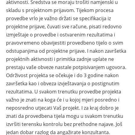
aktivnosti. Sredstva se moraju trošiti namjenski u
skladu s projektnom prijavom. Tijekom procesa
provedbe vrlo je važno držati se specifikacija iz
projektne prijave, čuvati sve račune, pisati redovno
izmještaje o provedbe i ostvarenim rezultatima i
pravovremeno obavijestiti provedbeno tijelo o svim
odstupanjima od projektne prijave. I nakon završetka
projektnih aktivnosti i primitka zadnje uplate ne
prestaju vaše obveze nastale potpisivanjem ugovora.
Održivost projekta se očekuje i do 3 godine nakon
završetka kao i obveza izvještavanja o postignutim
rezultatima. U svakom trenutku provedbe projekta
važno je znati na koga će i u kojoj mjeri posredno i
neposredno utjecati Vaš projekt. I za kraj dobro je
znati da provedbena tijela mogu u svakom trenutku
izvršiti terensku kontrolu bez prethodne najave. Još
jedan dobar razlog da angažirate konzultanta.