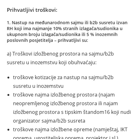
Prihvatljivi troškovi:
1. Nastup na međunarodnom sajmu ili b2b susretu izvan
RH koji ima najmanje 10% stranih izlagača/sudionika u
ukupnom broju izlagača/sudionika ili 5 % inozemnih
poslovnih posjetitelja – prihvatljivi su:
a) Troškovi izložbenog prostora na sajmu/b2b
susretu u inozemstvu koji obuhvaćaju:
troškove kotizacije za nastup na sajmu/b2b
susretu u inozemstvu
troškove najma izložbenog prostora (najam
neopremljenog izložbenog prostora ili najam
izložbenog prostora s tipskim štandom16 koji nudi
organizator sajma/b2b susreta
troškove najma izložbene opreme (namještaj, IKT
oprema, ugostiteljska oprema, projektor i sl.)