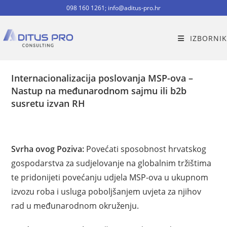
098 160 1261; info@aditus-pro.hr
IZBORNIK
Internacionalizacija poslovanja MSP-ova –
Nastup na međunarodnom sajmu ili b2b
susretu izvan RH
Svrha ovog Poziva:
Povećati sposobnost hrvatskog
gospodarstva za sudjelovanje na globalnim tržištima
te pridonijeti povećanju udjela MSP-ova u ukupnom
izvozu roba i usluga poboljšanjem uvjeta za njihov
rad u međunarodnom okruženju.