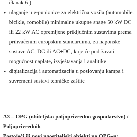
članak 6.)
ulaganje u e-punionice za električna vozila (automobile,
bicikle, romobile) minimalne ukupne snage 50 kW DC
ili 22 kW AC opremljene priključnim sustavima prema
prihvaćenim europskim standardima, za naponske
sustave AC, DC ili AC+DC, koje će podržavati
mogućnost naplate, izvještavanja i analitike
digitalizacija i automatizacija u poslovanju kampa i
suvremeni sustavi tehničke zaštite
A3
–
OPG (obiteljsko poljoprivredno gospodarstvo)
/
Poljoprivrednik
Postojeći ili novi ugostiteljski objekti na
OPG
–
u: