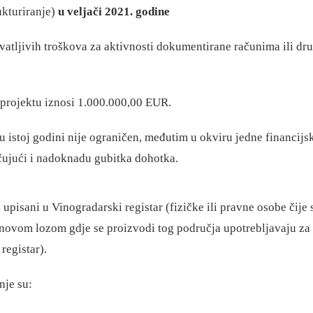
ukturiranje)
u veljači 2021. godine
vatljivih troškova za aktivnosti dokumentirane računima ili d
 projektu iznosi 1.000.000,00 EUR.
 istoj godini nije ograničen, međutim u okviru jedne financijs
ujući i nadoknadu gubitka dohotka.
 upisani u Vinogradarski registar (fizičke ili pravne osobe čij
inovom lozom gdje se proizvodi tog područja upotrebljavaju za
registar).
nje su: