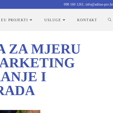
098 160 1261; info@aditus-pro.hr
EU PROJEKTI
USLUGE
KONTAKT
A ZA MJERU
MARKETING
ANJE I
RADA