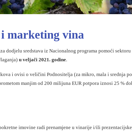
 i marketing vina
 za dodjelu sredstava iz Nacionalnog programa pomoći sektoru
Ulaganja)
u veljači 2021. godine
.
škova i ovisi o veličini Podnositelja (za mikro, mala i srednja
 prometom manjim od 200 milijuna EUR potpora iznosi 25 % dok
okretne imovine radi prenamjene u vinarije i/ili prezentacijske 