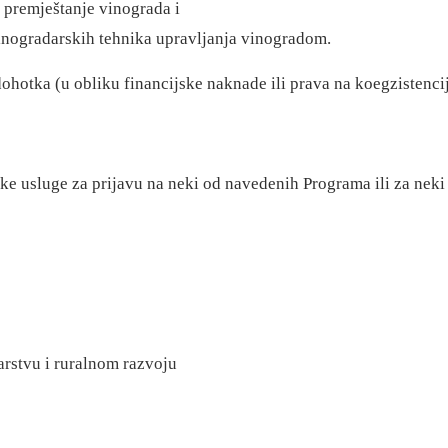
i premještanje vinograda i
vinogradarskih tehnika upravljanja vinogradom.
dohotka (u obliku financijske naknade ili prava na koegzistenci
ske usluge za prijavu na neki od navedenih Programa ili za neki
barstvu i ruralnom razvoju