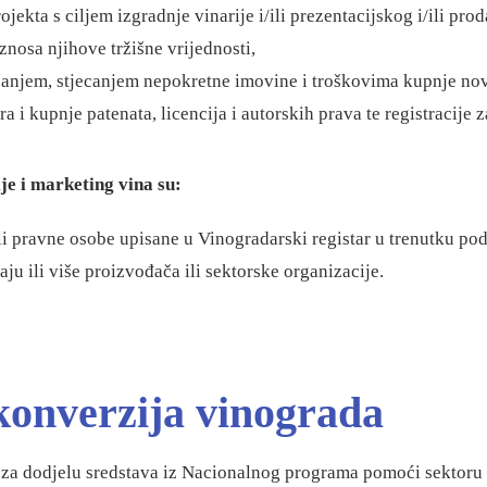
jekta s ciljem izgradnje vinarije i/ili prezentacijskog i/ili pro
znosa njihove tržišne vrijednosti,
šanjem, stjecanjem nepokretne imovine i troškovima kupnje nov
ra i kupnje patenata, licencija i autorskih prava te registracije
je i marketing vina su:
ili pravne osobe upisane u Vinogradarski registar u trenutku pod
ju ili više proizvođača ili sektorske organizacije.
konverzija vinograda
 za dodjelu sredstava iz Nacionalnog programa pomoći sektoru v