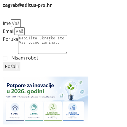
zagreb@aditus-pro.hr
Ime
Email
Poruka
Nisam robot
Pošalji