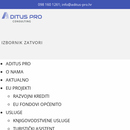
098 160 1261; info@aditus-pro.hr
IZBORNIK
ZATVORI
ADITUS PRO
O NAMA
AKTUALNO
EU PROJEKTI
RAZVOJNI KREDITI
EU FONDOVI OPĆENITO
USLUGE
KNJIGOVODSTVENE USLUGE
TURISTIČKI ASISTENT