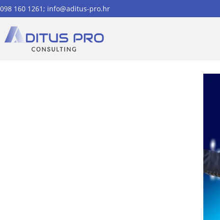
098 160 1261; info@aditus-pro.hr
INOVACIJE U S3