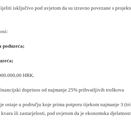
eliti isključivo pod uvjetom da su izravno povezane s projekto
osi:
a poduzeća;
uzeća;
.000.000,00 HRK.
financijski doprinos od najmanje 25% prihvatljivih troškova
je ostaje u području koje prima potporu tijekom najmanje 3 (tr
vara ili zastarjelosti, pod uvjetom da je ekonomska djelatnost