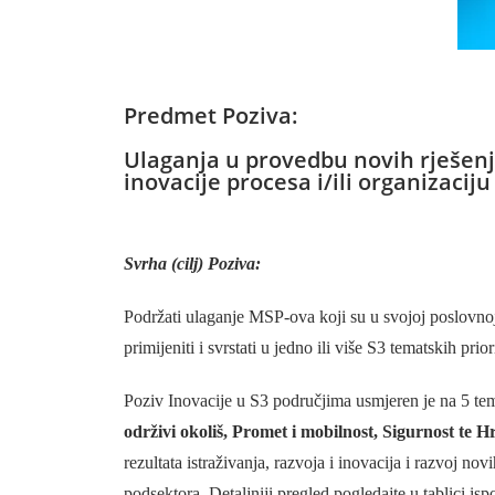
Predmet Poziva:
Ulaganja u provedbu novih rješenj
inovacije procesa i/ili organizacij
Svrha (cilj) Poziva:
Podržati ulaganje MSP-ova koji su u svojoj poslovnoj 
primijeniti i svrstati u jedno ili više S3 tematskih prio
Poziv Inovacije u S3 područjima usmjeren je na 5 tema
održivi okoliš, Promet i mobilnost, Sigurnost te 
rezultata istraživanja, razvoja i inovacija i razvoj n
podsektora. Detaljniji pregled pogledajte u tablici isp