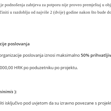
ije podnošenja zahtjeva za potporu nije proveo premještaj u obj
učiniti u razdoblju od najviše 2 (dvije) godine nakon što bude d
cije poslovanja
i organizacije poslovanja iznosi maksimalno
50% prihvatlji
.000,00 HRK po poduzetniku po projektu.
minimis
):
ti isključivo pod uvjetom da su izravno povezane s projekt