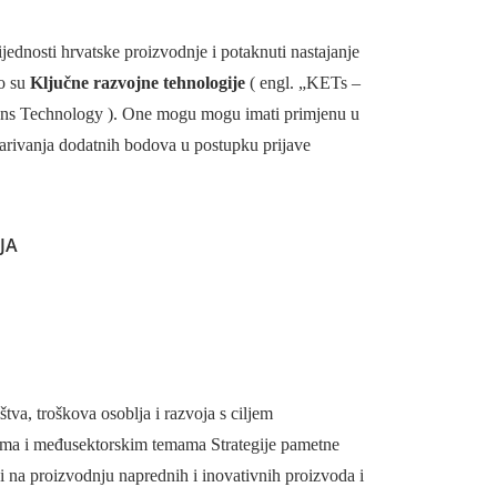
ijednosti hrvatske proizvodnje i potaknuti nastajanje
To su
Ključne razvojne tehnologije
( engl. „KETs –
ons Technology ). One mogu mogu imati primjenu u
varivanja dodatnih bodova u postupku prijave
JA
tva, troškova osoblja i razvoja s ciljem
učjima i međusektorskim temama Strategije pametne
i na proizvodnju naprednih i inovativnih proizvoda i