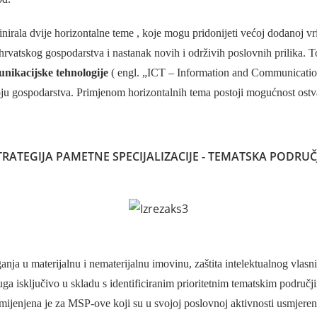
inirala dvije horizontalne teme , koje mogu pridonijeti većoj dodanoj vr
hrvatskog gospodarstva i nastanak novih i održivih poslovnih prilika. 
nikacijske tehnologije
( engl. „ICT – Information and Communicati
voju gospodarstva. Primjenom horizontalnih tema postoji mogućnost ost
TRATEGIJA PAMETNE SPECIJALIZACIJE - TEMATSKA PODRUČ
ja u materijalnu i nematerijalnu imovinu, zaštita intelektualnog vlasniš
sluga isključivo u skladu s identificiranim prioritetnim tematskim podr
amijenjena je za MSP-ove koji su u svojoj poslovnoj aktivnosti usmjeren