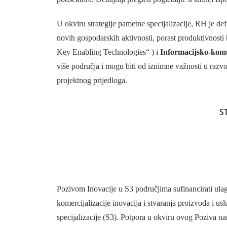
U okviru strategije pametne specijalizacije, RH je def
novih gospodarskih aktivnosti, porast produktivnosti 
Key Enabling Technologies“ ) i
Informacijsko-komu
više područja i mogu biti od iznimne važnosti u raz
projektnog prijedloga.
S
Pozivom Inovacije u S3 područjima sufinancirati ulagan
komercijalizacije inovacija i stvaranja proizvoda i u
specijalizacije (S3). Potpora u okviru ovog Poziva n