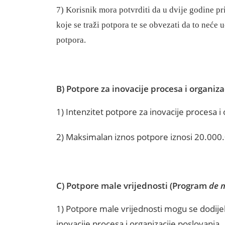
7)
Korisnik mora potvrditi da u dvije godine pr
koje se traži potpora te se obvezati da to neće 
potpora.
B)
Potpore za inovacije procesa i organiza
1)
Intenzitet potpore za inovacije procesa 
2)
Maksimalan iznos potpore i
znosi 20.000
C)
Potpore male vrijednosti (Program
de 
1)
Potpore male vrijednosti mogu se dodijeli
inovacije procesa i organizacije poslovanja.