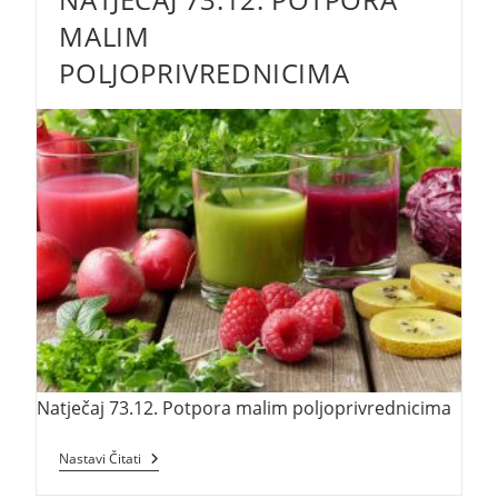
GODINI
MALIM
POLJOPRIVREDNICIMA
Natječaj 73.12. Potpora malim poljoprivrednicima
Natječaj
Nastavi Čitati
73.12.
Potpora