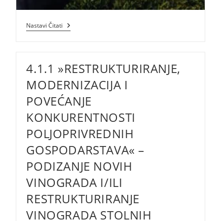
Natječaji
Nastavi Čitati
U
Najavi
–
6.3.1.
4.1.1 »RESTRUKTURIRANJE,
I
6.1.1.
MODERNIZACIJA I
POVEĆANJE
KONKURENTNOSTI
POLJOPRIVREDNIH
GOSPODARSTAVA« –
PODIZANJE NOVIH
VINOGRADA I/ILI
RESTRUKTURIRANJE
VINOGRADA STOLNIH