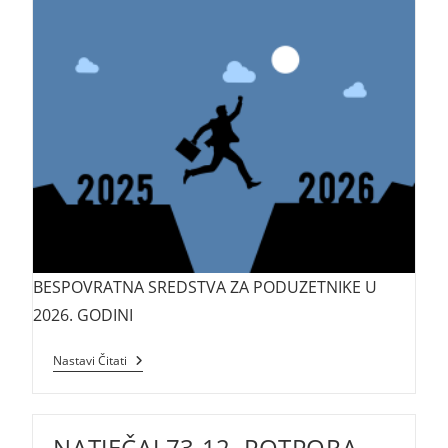
BESPOVRATNA SREDSTVA ZA PODUZETNIKE U
2026. GODINI
BESPOVRATNA
Nastavi Čitati
SREDSTVA
ZA
PODUZETNIKE
U
NATJEČAJ 73.12. POTPORA
2026.