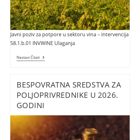
Javni poziv za potpore u sektoru vina – intervencija
58.1.b.01 INVWINE Ulaganja
Javni
Nastavi Čitati
Poziv
Za
Potpore
U
BESPOVRATNA SREDSTVA ZA
Sektoru
Vina
–
POLJOPRIVREDNIKE U 2026.
Intervencija
58.1.b.01
GODINI
INVWINE
Ulaganja