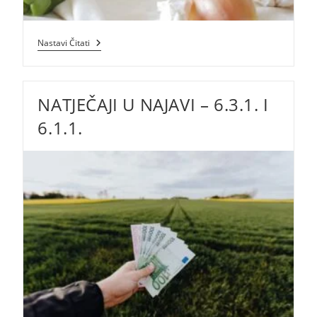
6.3.1
Nastavi Čitati
„Potpora
Razvoju
Malih
Poljoprivrednih
NATJEČAJI U NAJAVI – 6.3.1. I
Gospodarstava“
I
6.1.1
6.1.1.
„Potpora
Mladim
Poljoprivrednicima“