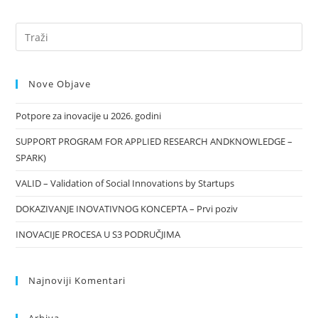
Gospodarstava«
–
Podizanje
Novih
Vinograda
I/ili
Restrukturiranje
Vinograda
Nove Objave
Stolnih
Kultivara
Potpore za inovacije u 2026. godini
SUPPORT PROGRAM FOR APPLIED RESEARCH ANDKNOWLEDGE –
SPARK)
VALID – Validation of Social Innovations by Startups
DOKAZIVANJE INOVATIVNOG KONCEPTA – Prvi poziv
INOVACIJE PROCESA U S3 PODRUČJIMA
Najnoviji Komentari