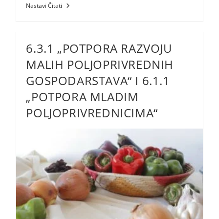
Natječaj
Nastavi Čitati
Za
Tip
Operacije
8.6.2
6.3.1 „POTPORA RAZVOJU
MALIH POLJOPRIVREDNIH
GOSPODARSTAVA“ I 6.1.1
„POTPORA MLADIM
POLJOPRIVREDNICIMA“