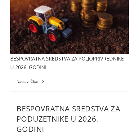
BESPOVRATNA SREDSTVA ZA POLJOPRIVREDNIKE
U 2026. GODINI
BESPOVRATNA
Nastavi Čitati
SREDSTVA
ZA
POLJOPRIVREDNIKE
U
BESPOVRATNA SREDSTVA ZA
2026.
GODINI
PODUZETNIKE U 2026.
GODINI