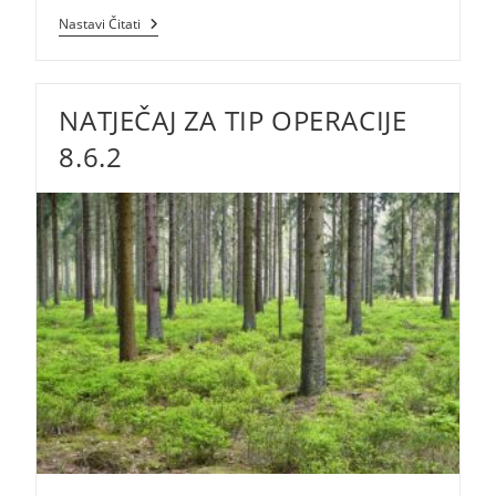
4.2.1
Nastavi Čitati
„Povećanje
Dodane
Vrijednosti
Poljoprivrednim
NATJEČAJ ZA TIP OPERACIJE
Proizvodima“
8.6.2