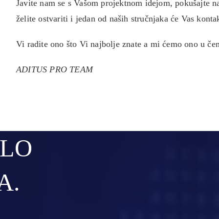
Javite nam se s Vašom projektnom idejom, pokušajte nam
želite ostvariti i jedan od naših stručnjaka će Vas kon
Vi radite ono što Vi najbolje znate a mi ćemo ono u če
ADITUS PRO TEAM
ILO
A.