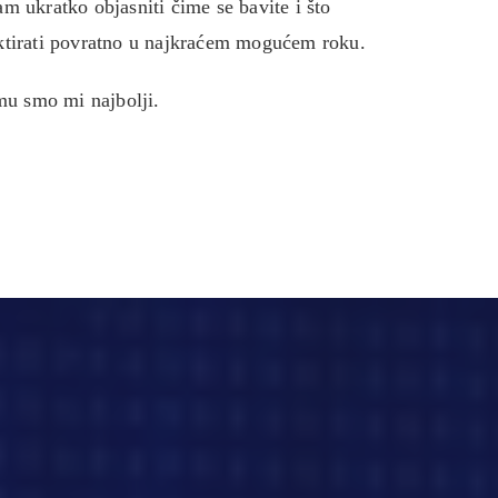
 ukratko objasniti čime se bavite i što
taktirati povratno u najkraćem mogućem roku.
mu smo mi najbolji.