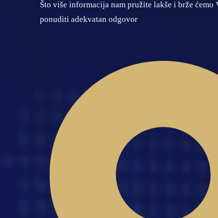
Što više informacija nam pružite lakše i brže ćemo
ponuditi adekvatan odgovor