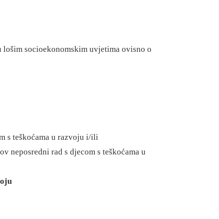
 u lošim socioekonomskim uvjetima ovisno o
m s teškoćama u razvoju i/ili
jihov neposredni rad s djecom s teškoćama u
voju