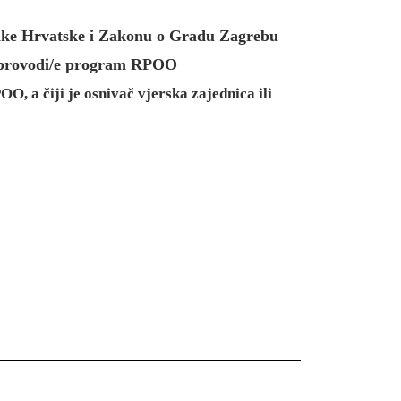
blike Hrvatske i Zakonu o Gradu Zagrebu
/e provodi/e program RPOO
, a čiji je osnivač vjerska zajednica ili