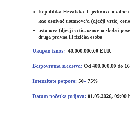
Republika Hrvatska ili jedinica lokaln
kao osnivač ustanove/a (dječji vrtić, o
ustanova (dječji vrtić, osnovna škola i po
druga pravna ili fizička osoba
Ukupan iznos:
40.000.000,00 EUR
Bespovratna sredstva:
Od 400.000,00 do 16
Intenzitete potpore:
50
–
75%
Datum početka prijava:
01.05.2026, 09:00 