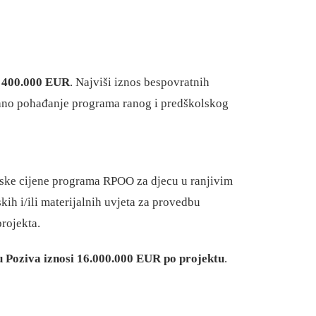
i
400.000 EUR
. Najviši iznos bespovratnih
urano pohađanje programa ranog i predškolskog
mske cijene programa RPOO za djecu u ranjivim
ih i/ili materijalnih uvjeta za provedbu
rojekta.
ru Poziva iznosi 16.000.000 EUR po projektu
.