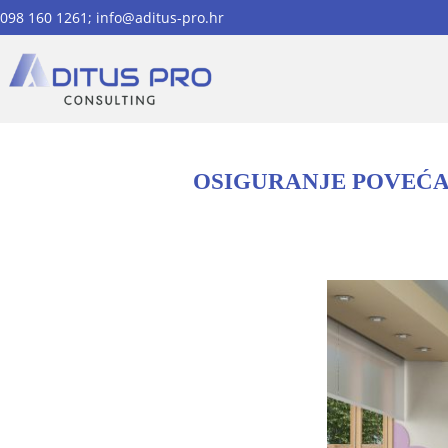
098 160 1261; info@aditus-pro.hr
OSIGURANJE POVEĆA