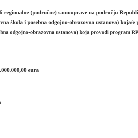
e ili regionalne (područne) samouprave na području Repu
snovna škola i posebna odgojno-obrazovna ustanova) koja
sebna odgojno-obrazovna ustanova) koja provodi program RPOO
.000.000,00
eura
h