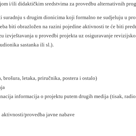
jom i/ili didaktičkim sredstvima za provedbu alternativnih p
i suradnju s drugim dionicima koji formalno ne sudjeluju u pro
eba biti obrazložen na razini pojedine aktivnosti te će biti pre
u izvještavanja u provedbi projekta uz osiguravanje revizijskog
dionika sastanka ili sl.).
 brošura, letaka, priručnika, postera i ostalo)
aja
inacija informacija o projektu putem drugih medija (tisak, radio,
 aktivnosti/provedba javne nabave