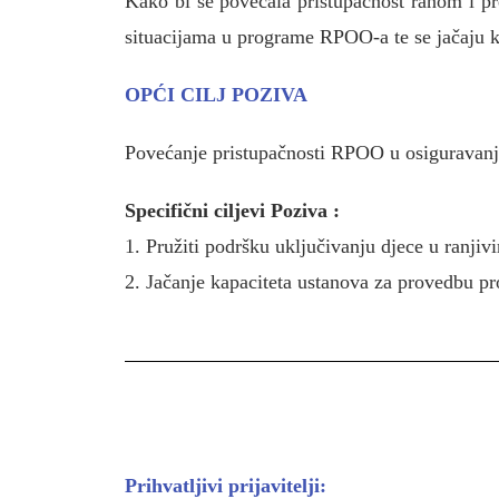
Kako bi se povećala pristupačnost ranom i p
situacijama u programe RPOO-a te se jačaju 
OPĆI CILJ POZIVA
Povećanje pristupačnosti RPOO u osiguravan
Specifični ciljevi Poziva :
1. Pružiti podršku uključivanju djece u ranji
2. Jačanje kapaciteta ustanova za provedbu p
Prihvatljivi prijavitelji: