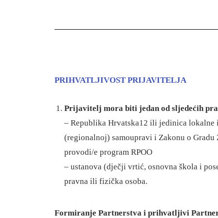
PRIHVATLJIVOST PRIJAVITELJA
Prijavitelj mora biti jedan od sljedećih pr
– Republika Hrvatska12 ili jedinica lokaln
(regionalnoj) samoupravi i Zakonu o Gradu 
provodi/e program RPOO
– ustanova (dječji vrtić, osnovna škola i p
pravna ili fizička osoba.
Formiranje Partnerstva i prihvatljivi Partne