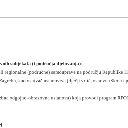
avnih subjekata (i područja djelovanja)
:
e ili regionalne (područne) samouprave na području Republike 
Zagrebu, kao osnivač ustanove/a (dječji vrtić, osnovna škola 
osebna odgojno-obrazovna ustanova) koja provodi program RPOO, 
ri