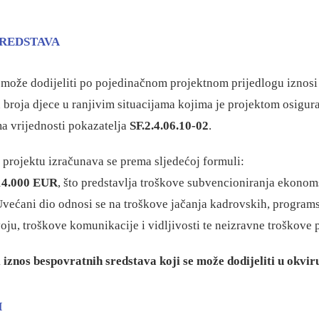
SREDSTAVA
e može dodijeliti po pojedinačnom projektnom prijedlogu iznos
u broja djece u ranjivim situacijama kojima je projektom osig
a vrijednosti pokazatelja
SF.2.4.06.10-02
.
projektu izračunava se prema sljedećoj formuli:
14.000 EUR
, što predstavlja troškove subvencioniranja ekono
Uvećani dio odnosi se na troškove jačanja kadrovskih, programsk
u, troškove komunikacije i vidljivosti te neizravne troškove p
iznos bespovratnih sredstava koji se može dodijeliti u okvi
I