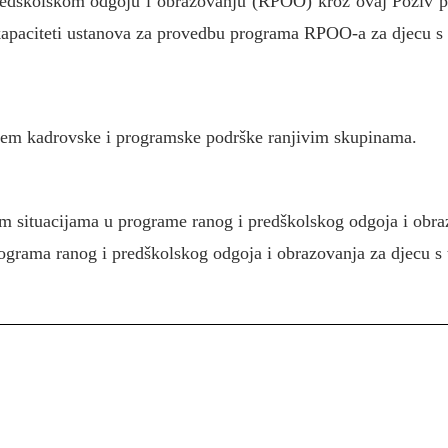
redškolskom odgoju i obrazovanju (RPOO) kroz ovaj Poziv pr
kapaciteti ustanova za provedbu programa RPOO-a za djecu s
jem kadrovske i programske podrške ranjivim skupinama.
vim situacijama u programe ranog i predškolskog odgoja i obr
rograma ranog i predškolskog odgoja i obrazovanja za djecu s