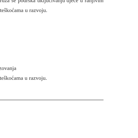
uža se podrška uključivanju djece u ranjivim
 teškoćama u razvoju.
azovanja
 teškoćama u razvoju.