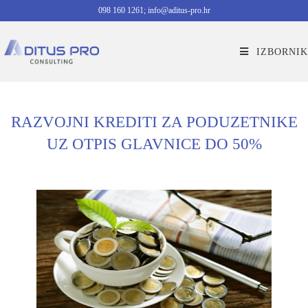
098 160 1261; info@aditus-pro.hr
IZBORNIK
RAZVOJNI KREDITI ZA PODUZETNIKE
UZ OTPIS GLAVNICE DO 50%