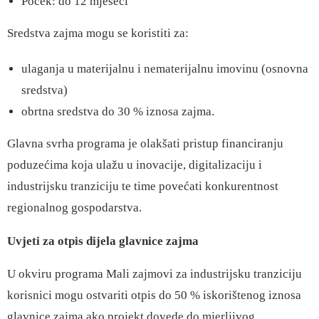
Poček: do 12 mjeseci
Sredstva zajma mogu se koristiti za:
ulaganja u materijalnu i nematerijalnu imovinu (osnovna
sredstva)
obrtna sredstva do 30 % iznosa zajma.
Glavna svrha programa je olakšati pristup financiranju
poduzećima koja ulažu u inovacije, digitalizaciju i
industrijsku tranziciju te time povećati konkurentnost
regionalnog gospodarstva.
Uvjeti za otpis dijela glavnice zajma
U okviru programa Mali zajmovi za industrijsku tranziciju
korisnici mogu ostvariti otpis do 50 % iskorištenog iznosa
glavnice zajma ako projekt dovede do mjerljivog