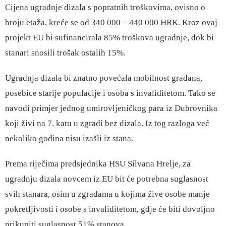
Cijena ugradnje dizala s popratnih troškovima, ovisno o
broju etaža, kreće se od 340 000 – 440 000 HRK. Kroz ovaj
projekt EU bi sufinancirala 85% troškova ugradnje, dok bi
stanari snosili trošak ostalih 15%.
Ugradnja dizala bi znatno povećala mobilnost građana,
posebice starije populacije i osoba s invaliditetom. Tako se
navodi primjer jednog umirovljeničkog para iz Dubrovnika
koji živi na 7. katu u zgradi bez dizala. Iz tog razloga već
nekoliko godina nisu izašli iz stana.
Prema riječima predsjednika HSU Silvana Hrelje, za
ugradnju dizala novcem iz EU bit će potrebna suglasnost
svih stanara, osim u zgradama u kojima žive osobe manje
pokretljivosti i osobe s invaliditetom, gdje će biti dovoljno
prikupiti suglasnost 51% stanova.