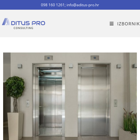
098 160 1261; info@aditus-pro.hr
IZBORNIK
UGRADNJA DIZALA FINANCIRANIH IZ
EU