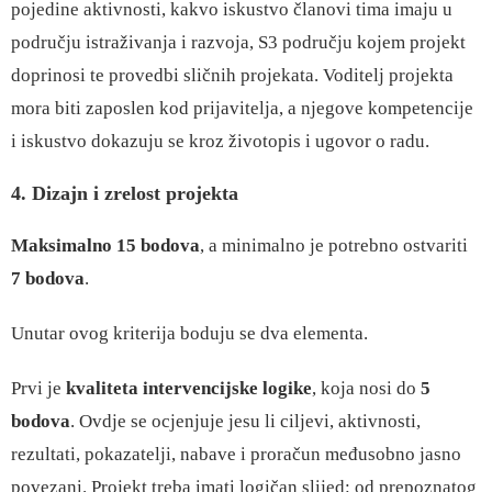
pojedine aktivnosti, kakvo iskustvo članovi tima imaju u
području istraživanja i razvoja, S3 području kojem projekt
doprinosi te provedbi sličnih projekata. Voditelj projekta
mora biti zaposlen kod prijavitelja, a njegove kompetencije
i iskustvo dokazuju se kroz životopis i ugovor o radu.
4. Dizajn i zrelost projekta
Maksimalno 15 bodova
, a minimalno je potrebno ostvariti
7 bodova
.
Unutar ovog kriterija boduju se dva elementa.
Prvi je
kvaliteta intervencijske logike
, koja nosi do
5
bodova
. Ovdje se ocjenjuje jesu li ciljevi, aktivnosti,
rezultati, pokazatelji, nabave i proračun međusobno jasno
povezani. Projekt treba imati logičan slijed: od prepoznatog