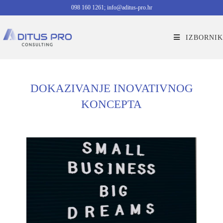
098 160 1261; info@aditus-pro.hr
IZBORNIK
DOKAZIVANJE INOVATIVNOG
KONCEPTA