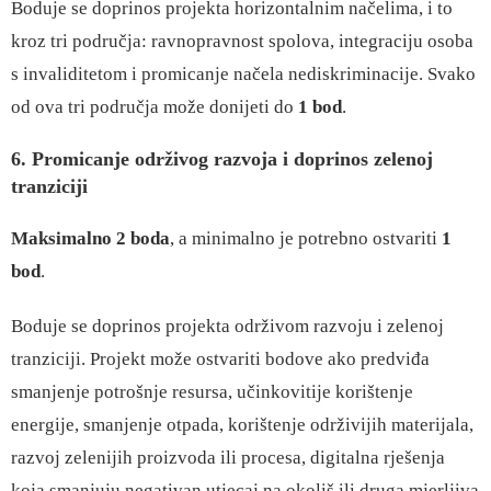
Boduje se doprinos projekta horizontalnim načelima, i to
kroz tri područja: ravnopravnost spolova, integraciju osoba
s invaliditetom i promicanje načela nediskriminacije. Svako
od ova tri područja može donijeti do
1 bod
.
6. Promicanje održivog razvoja i doprinos zelenoj
tranziciji
Maksimalno 2 boda
, a minimalno je potrebno ostvariti
1
bod
.
Boduje se doprinos projekta održivom razvoju i zelenoj
tranziciji. Projekt može ostvariti bodove ako predviđa
smanjenje potrošnje resursa, učinkovitije korištenje
energije, smanjenje otpada, korištenje održivijih materijala,
razvoj zelenijih proizvoda ili procesa, digitalna rješenja
koja smanjuju negativan utjecaj na okoliš ili druga mjerljiva