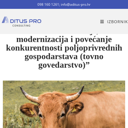
098 160 1261; info@aditus-pro.hr
Natječaj za tip operacije 4.1.1.
IZBORNIK
“Restrukturiranje,
modernizacija i povećanje
konkurentnosti poljoprivrednih
gospodarstava (tovno
govedarstvo)”