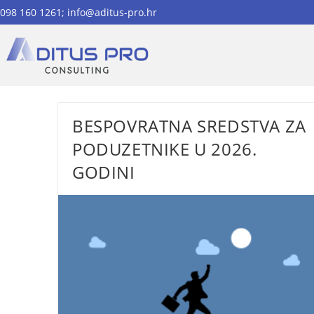
Preskoči
098 160 1261; info@aditus-pro.hr
na
sadržaj
BESPOVRATNA SREDSTVA ZA
PODUZETNIKE U 2026.
GODINI