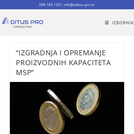
098 160 1261; info@aditus-pro.hr
IZBORNIK
“IZGRADNJA I OPREMANJE
PROIZVODNIH KAPACITETA
MSP”