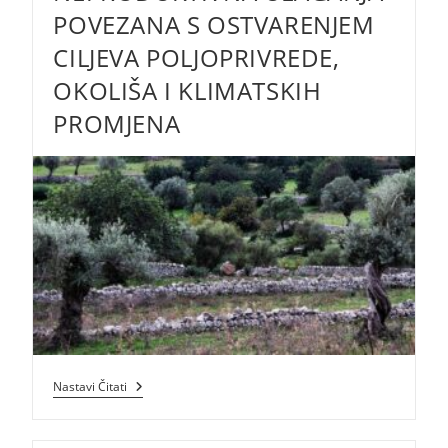
Zajednice
POVEZANA S OSTVARENJEM
CILJEVA POLJOPRIVREDE,
OKOLIŠA I KLIMATSKIH
PROMJENA
Potpora
Nastavi Čitati
Za
Neproduktivna
Ulaganja