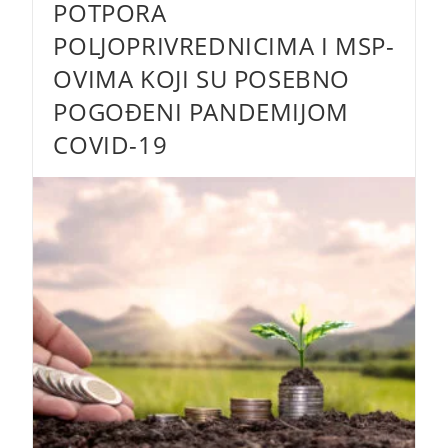
POTPORA
Sve
Čeka
U
POLJOPRIVREDNICIMA I MSP-
Narednom
Periodu
OVIMA KOJI SU POSEBNO
POGOĐENI PANDEMIJOM
COVID-19