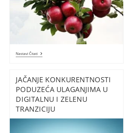
4.1.1
Nastavi Čitati
»Restrukturiranje,
Modernizacija
I
Povećanje
JAČANJE KONKURENTNOSTI
Konkurentnosti
Poljoprivrednih
Gospodarstava«
PODUZEĆA ULAGANJIMA U
–
Podizanje
DIGITALNU I ZELENU
Novih
I/ili
TRANZICIJU
Restrukturiranje
Postojećih
Višegodišnjih
Nasada