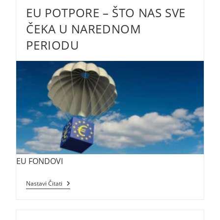
Povezana
EU POTPORE – ŠTO NAS SVE
S
Ostvarenjem
Ciljeva
ČEKA U NAREDNOM
Poljoprivrede,
Okoliša
PERIODU
I
Klimatskih
Promjena
EU FONDOVI
EU
Nastavi Čitati
Potpore
–
Što
Nas