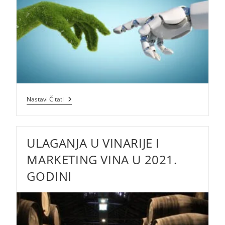
JAČANJE
Nastavi Čitati
KONKURENTNOSTI
PODUZEĆA
ULAGANJIMA
U
ULAGANJA U VINARIJE I
DIGITALNU
I
ZELENU
MARKETING VINA U 2021.
TRANZICIJU
GODINI