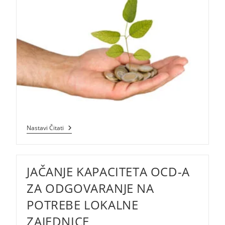
Plan
Nastavi Čitati
Objave
Natječaja
Iz
Programa
JAČANJE KAPACITETA OCD-A
Ruralnog
Razvoja
U
ZA ODGOVARANJE NA
2021.
Godini
POTREBE LOKALNE
ZAJEDNICE