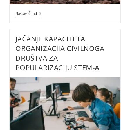
Potpora
Nastavi Čitati
Poljoprivrednicima
I
MSP-
Ovima
JAČANJE KAPACITETA
Koji
Su
Posebno
ORGANIZACIJA CIVILNOGA
Pogođeni
Pandemijom
DRUŠTVA ZA
COVID-
19
POPULARIZACIJU STEM-A