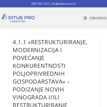
Preskoči
098 160 1261; info@aditus-pro.hr
na
sadržaj
IZBORNIK
4.1.1 »RESTRUKTURIRANJE,
MODERNIZACIJA I
POVEĆANJE
KONKURENTNOSTI
POLJOPRIVREDNIH
GOSPODARSTAVA« –
PODIZANJE NOVIH
VINOGRADA I/ILI
RESTRUKTURIRANJE