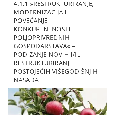
4.1.1 »RESTRUKTURIRANJE,
Konkurentnosti
Poljoprivrednih
Gospodarstava«
MODERNIZACIJA I
–
Podizanje
POVEĆANJE
Novih
Vinograda
KONKURENTNOSTI
I/ili
Restrukturiranje
POLJOPRIVREDNIH
Vinograda
Stolnih
GOSPODARSTAVA« –
Kultivara
PODIZANJE NOVIH I/ILI
RESTRUKTURIRANJE
POSTOJEĆIH VIŠEGODIŠNJIH
NASADA