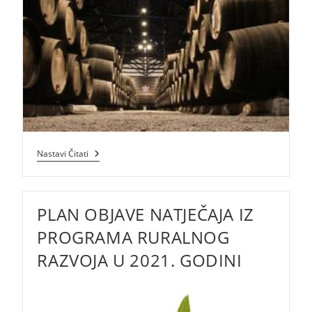
Ulaganja
Nastavi Čitati
U
Vinarije
I
Marketing
PLAN OBJAVE NATJEČAJA IZ
Vina
U
2021.
PROGRAMA RURALNOG
Godini
RAZVOJA U 2021. GODINI