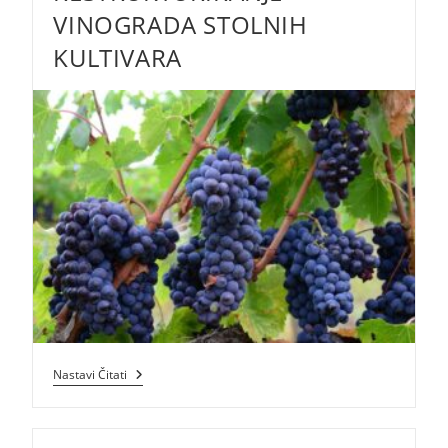
VINOGRADA STOLNIH
KULTIVARA
4.1.1
Nastavi Čitati
»Restrukturiranje,
Modernizacija
I
Povećanje