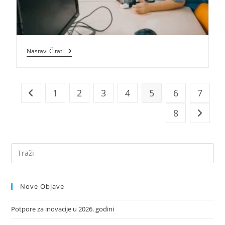
Jačanje
Nastavi Čitati
Kapaciteta
Organizacija
Civilnoga
Društva
Za
1
2
3
4
5
6
7
Idi na prijašnju stranicu
Popularizaciju
STEM-
8
Idi na s
A
Nove Objave
Potpore za inovacije u 2026. godini