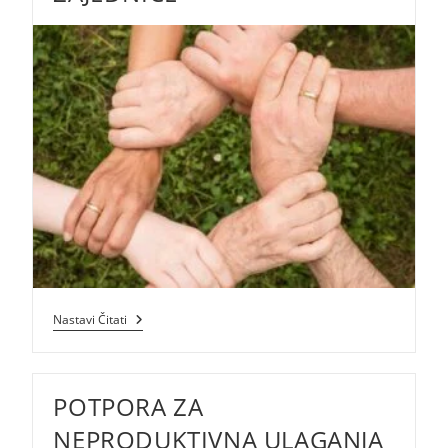
Jačanje
Nastavi Čitati
Kapaciteta
OCD-
A
Za
POTPORA ZA
Odgovaranje
Na
Potrebe
NEPRODUKTIVNA ULAGANJA
Lokalne